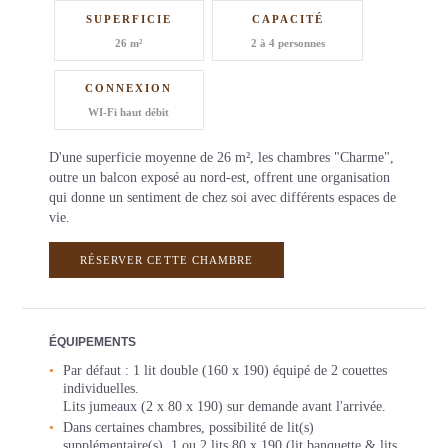
SUPERFICIE
CAPACITÉ
26 m²
2 à 4 personnes
CONNEXION
WI-Fi haut débit
D'une superficie moyenne de 26 m², les chambres "Charme",
outre un balcon exposé au nord-est, offrent une organisation
qui donne un sentiment de chez soi avec différents espaces de
vie.
RÉSERVER CETTE CHAMBRE
ÉQUIPEMENTS
Par défaut : 1 lit double (160 x 190) équipé de 2 couettes
individuelles.
Lits jumeaux (2 x 80 x 190) sur demande avant l'arrivée.
Dans certaines chambres, possibilité de lit(s)
supplémentaire(s), 1 ou 2 lits 80 x 190 (lit banquette & lits