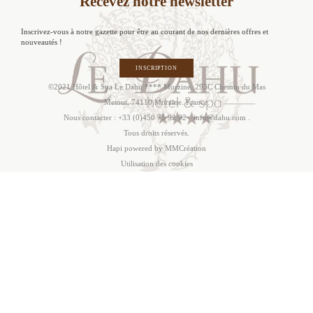
Recevez notre newsletter
Inscrivez-vous à notre gazette pour être au courant de nos dernières offres et
nouveautés !
INSCRIPTION
©2021 Hôtel & Spa Le Dahu **** Morzine. 293C Chemin du Mas
Metout, 74110 Morzine. France.
Nous contacter :
+33 (0)450 75 92 92
·
info@dahu.com
.
Tous droits réservés.
Hapi
powered by MMCréation
Utilisation des cookies