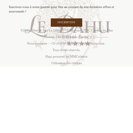
Inscrivez-vous à notre gazette pour être au courant de nos dernières offres et
nouveautés !
INSCRIPTION
©2021 Hôtel & Spa Le Dahu **** Morzine. 293C Chemin du Mas
Metout, 74110 Morzine. France.
Nous contacter :
+33 (0)450 75 92 92
·
info@dahu.com
.
Tous droits réservés.
Hapi
powered by MMCréation
Utilisation des cookies