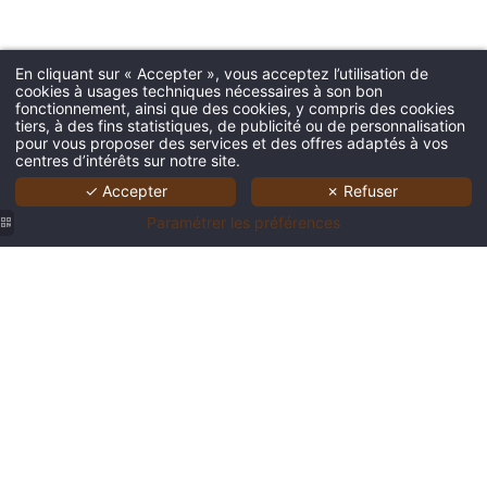
En cliquant sur « Accepter », vous acceptez l’utilisation de
cookies à usages techniques nécessaires à son bon
fonctionnement, ainsi que des cookies, y compris des cookies
tiers, à des fins statistiques, de publicité ou de personnalisation
pour vous proposer des services et des offres adaptés à vos
centres d’intérêts sur notre site.
✓ Accepter
✗ Refuser
Paramétrer les préférences
Façade
Salon
Chambre
de l'hôtel
chaleureux
Privilège
Le Dahu
avec
de l'hôtel
à
cheminée
Le Dahu
Morzine,
à l'hôtel
avec
chalet de
Le Dahu,
décoration
charme
ambiance
alpine et