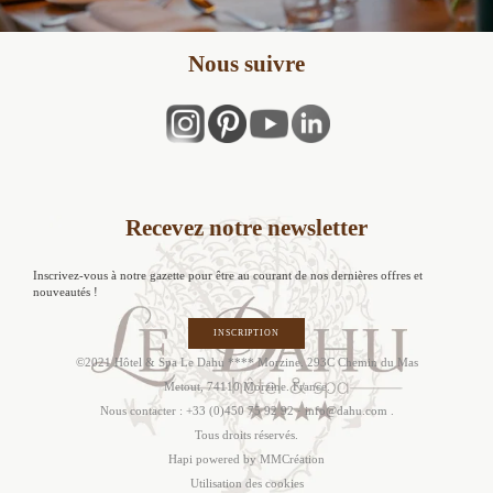
Nous suivre
Recevez notre newsletter
Inscrivez-vous à notre gazette pour être au courant de nos dernières offres et
nouveautés !
INSCRIPTION
©2021 Hôtel & Spa Le Dahu **** Morzine. 293C Chemin du Mas
Metout, 74110 Morzine. France.
Nous contacter :
+33 (0)450 75 92 92
·
info@dahu.com
.
Tous droits réservés.
Hapi
powered by MMCréation
Utilisation des cookies