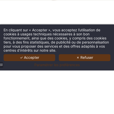
En cliquant sur « Accepter », vous acceptez l’utilisation de
cookies à usages techniques nécessaires à son bon
fonctionnement, ainsi que des cookies, y compris des cookies
tiers, à des fins statistiques, de publicité ou de personnalisation
pour vous proposer des services et des offres adaptés à vos
centres d’intérêts sur notre site.
✓ Accepter
✗ Refuser
Paramétrer les préférences
chambre
Restaurant
cosy,
avec vue,
esprit
hôtel Le
Spa,
chalet,
Dahu
massage,
décor